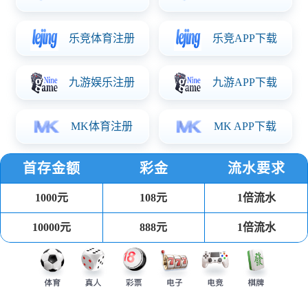
CBA联赛的赛季激战正酣，吉林东北虎队却遭遇了核
心阵容的伤病打击。球队两大支柱——后卫姜伟泽和
前锋姜宇星，近期相继因伤缺阵，引发了外界对球队
战力的广泛担忧。这对被誉为“吉林双子星”的组合，
正面临不同的恢复挑战：姜伟泽被确诊为手指骨折，
而姜宇星则因膝部挫伤暂时休战。两人伤病情况的差
异以及恢复进度的不确定性，成为了近期CBA球迷和
媒体关注的焦点。