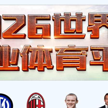
App下载
关于我们
体育热讯
吹罚尺度不一致引发双方主帅集体抗议
队，GEN监督称其训练赛胜率升至78%瞄准夏决
%承伤，新体系能否破解TTG运营？
为丹麦前锋支付天价转会费堪比赌博
创控卫新高
效率最佳
题”，球迷怒批态度不端