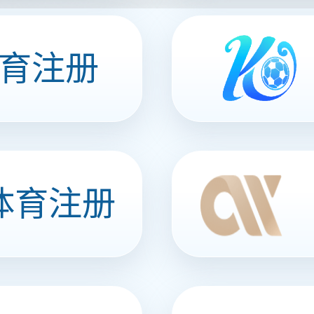
的历史纪录
轰图赫尔战术失败
联合呼吁统一标准
成功率仅25%
子星伤病恢复差异引关注