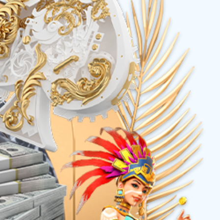
2026-07-24
2026-07-24
2026-07-23
2026-07-23
2026-07-22
2026-07-22
2026-07-21
2026-07-21
2026-07-20
2026-07-20
2026-07-20