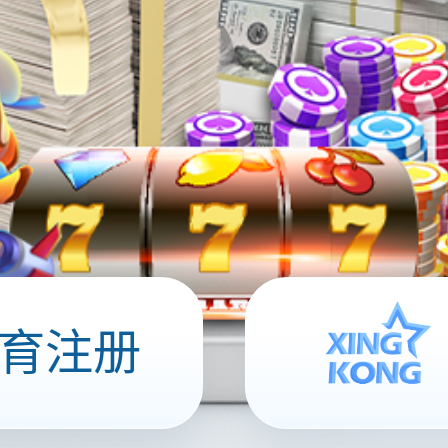
苏肯帝亚进攻火力如何延续？
裁判组对禁区内拉扯视而不见
判针对其标志性发球
鹰或联手打造明星后场
节崩盘症结浮出水面
零后教练组战术遭粉丝炮轰
警告引辽宁新疆双方不满
建速度有多惊人？
还剩多少？
攻击力骤降暴露核心依赖
3复出