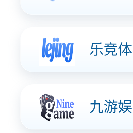
#5
拜仁慕尼黑高层分裂加
近日，拜仁慕尼黑俱乐部内
乐鱼网页版登录入口
乐鱼网页版登录入口-乐鱼(中国)
✅eson推荐🌈「2026好运滚滚」🔰
s
全新官网正式上线🔰 成立于2007年7
月，注册资金4500万，是一家生产各
类互联网平台产品的技术公司，是一
家集科研、生产、销售为一体的互联
网平台产品企业。乐鱼网页版登录入
口-乐鱼(中国)只有注重产品质量，才