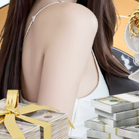
年12月将迎来复出
部官方呼吁理性观赛
带突破数据谁更突出？
场作战能否找回状态？
传闻再起？
15%，崔康熙战术板如何填补支点空缺？
战术失去利器出路何在？
前曾因误诊被起诉
冲击世界杯希望几何？
，三线作战中场调度再升级？
龙被视为热门接替