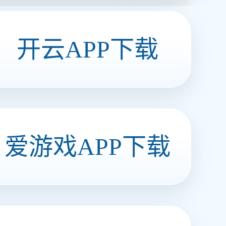
2026-06-09
2026-06-08
2026-06-08
2026-06-06
2026-06-06
2026-06-05
2026-06-05