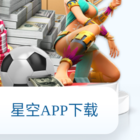
2026-07-19
2026-07-19
2026-07-19
2026-07-18
2026-07-18
2026-07-17
2026-07-17
2026-06-12
2026-06-12
2026-06-09
2026-06-09