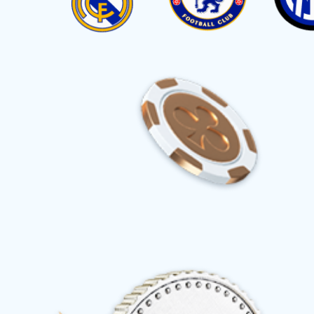
凯恩上赛季联赛30球vs奥斯梅恩25球，中
鹈鹕123-114大胜国王，锡安29分13篮板禁
独行侠逆转快船豪取五连胜，东契奇欧文合砍
环法自行车赛波加查状态起伏，温格高能否
波加查环法总成绩领先5分12秒，个人计时
克耶高斯复出后一发得分率94% vs 二发得
北京WB暖阳续约留队概率大，年薪要求或创
郑钦文硬地接发球得分率升至45%，中国一
火箭新帅乌度卡与格林战术理念冲突，管理
黄蜂鲍尔与马刺文班亚马抢板冲突被罚，回
广州队1-1逼平武汉三镇，但全华班阵容零