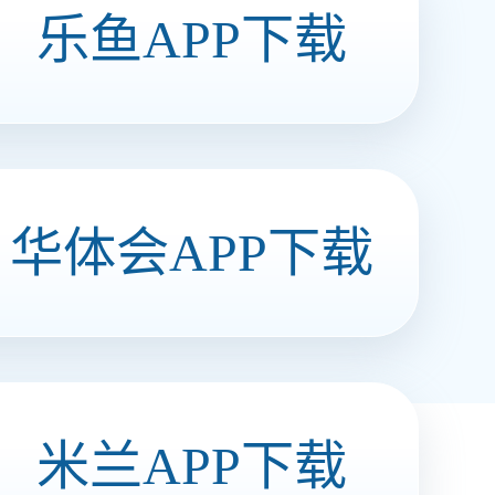
2026-06-09
2026-07-20
2026-07-30
2026-07-29