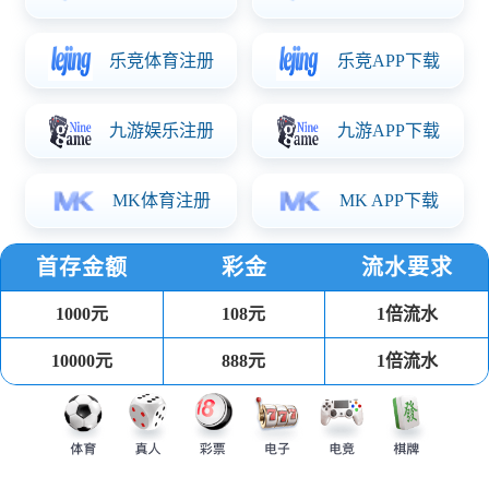
日宣布推出了一项颇具温度的举措：为延边团体球迷
提供免费接驳服务。这一决定迅速在球迷圈中引发热
议，不仅彰显了沈阳作为主场城市的开放与包容，也
为即将到来的比赛增添了更多人情味。作为东北地区
足球版图的重要一环，沈阳赛区此次行动显然意在营
造更友好、更安全的观赛氛围。